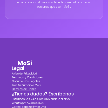
territorio nacional para mantenerte conectado con otras 
personas que usen MoSi.
Legal
Conectand
o
personas
Aviso de Privacidad
Términos y Condiciones
Documentos Legales
Trae tu número a MoSi
Detalles de Planes
¿Tienes dudas? Escríbenos 
Estamos las 24hs, los 365 días del año. 
WhatsApp: 33 4100 6674
Correo: soporte@mosi.mx